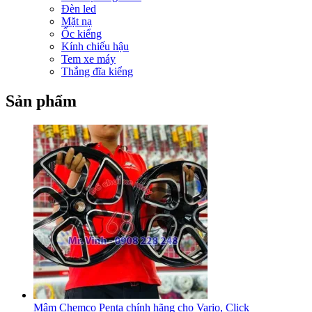
Đèn led
Mặt nạ
Ốc kiểng
Kính chiếu hậu
Tem xe máy
Thắng đĩa kiểng
Sản phẩm
Mâm Chemco Penta chính hãng cho Vario, Click