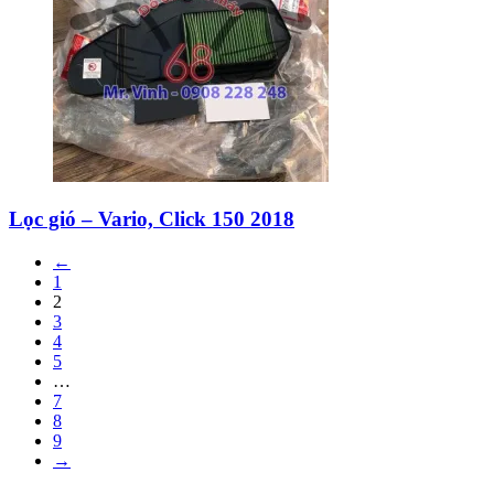
Lọc gió – Vario, Click 150 2018
←
1
2
3
4
5
…
7
8
9
→