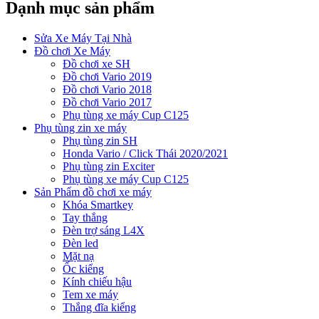
Dạnh mục sản phẩm
Sửa Xe Máy Tại Nhà
Đồ chơi Xe Máy
Đồ chơi xe SH
Đồ chơi Vario 2019
Đồ chơi Vario 2018
Đồ chơi Vario 2017
Phụ tùng xe máy Cup C125
Phụ tùng zin xe máy
Phụ tùng zin SH
Honda Vario / Click Thái 2020/2021
Phụ tùng zin Exciter
Phụ tùng xe máy Cup C125
Sản Phẩm đồ chơi xe máy
Khóa Smartkey
Tay thắng
Đèn trợ sáng L4X
Đèn led
Mặt nạ
Ốc kiểng
Kính chiếu hậu
Tem xe máy
Thắng đĩa kiểng