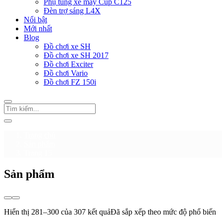
Phụ tùng xe máy Cup C125
Đèn trợ sáng L4X
Nổi bật
Mới nhất
Blog
Đồ chơi xe SH
Đồ chơi xe SH 2017
Đồ chơi Exciter
Đồ chơi Vario
Đồ chơi FZ 150i
Trang chủ
Sản phẩm
Trang 15
Sản phẩm
Hiển thị 281–300 của 307 kết quả
Đã sắp xếp theo mức độ phổ biến