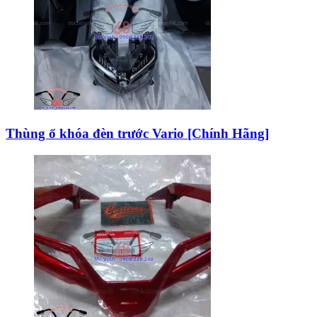
Thùng ổ khóa đèn trước Vario [Chính Hãng]