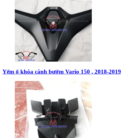
Yếm ổ khóa cánh bướm Vario 150 , 2018-2019