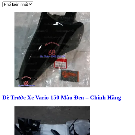
Dè Trước Xe Vario 150 Màu Đen – Chính Hãng