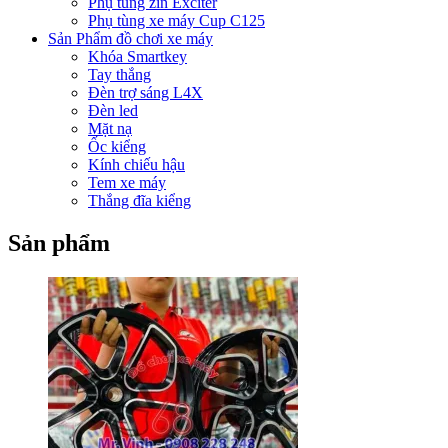
Phụ tùng zin Exciter
Phụ tùng xe máy Cup C125
Sản Phẩm đồ chơi xe máy
Khóa Smartkey
Tay thắng
Đèn trợ sáng L4X
Đèn led
Mặt nạ
Ốc kiểng
Kính chiếu hậu
Tem xe máy
Thắng đĩa kiểng
Sản phẩm