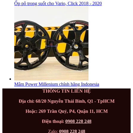
Ốp pô trong suốt cho Vario, Click 2018 - 2020
Mâm Power Millenium chính hãng Indonesia
THÔNG TIN LIÊN HỆ
Địa chỉ: 68/20 Nguyễn Thái Bình, Q1 - TpHCM
Hoặc: 269 Trần Quý, P4, Quận 11, HCM
Điện thoại:
0908 228 248
Zalo:
0908 228 248